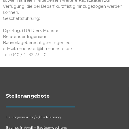
sowie mit freien Mitarbeitern weitere Kapazitäten zur
Verfügung, die bei Bedarf kurzfristig hinzugezogen werden
können.
Geschäftsführung:
Dipl.-Ing. (TU) Dierk Münster
Beratender Ingenieur
Bauvorlageberechtigter Ingenieur
e-Mail: muenster@ib-muenster.de
Tel.: 040 / 41 32 73 – 0
Stellenangebote
Bauingenieur (m/w/d) – Planung
Bauing. (m/w/d) – Bauüberwachung