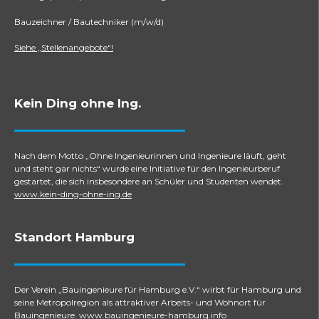
Bauzeichner / Bautechniker (m/w/d)
Siehe „Stellenangebote“!
Kein Ding ohne Ing.
Nach dem Motto „Ohne Ingenieurinnen und Ingenieure läuft, geht
und steht gar nichts“ wurde eine Initiative für den Ingenieurberuf
gestartet, die sich insbesondere an Schüler und Studenten wendet.
www.kein-ding-ohne-ing.de
Standort Hamburg
Der Verein „Bauingenieure für Hamburg e.V.“ wirbt für Hamburg und
seine Metropolregion als attraktiver Arbeits- und Wohnort für
Bauingenieure.
www.bauingenieure-hamburg.info